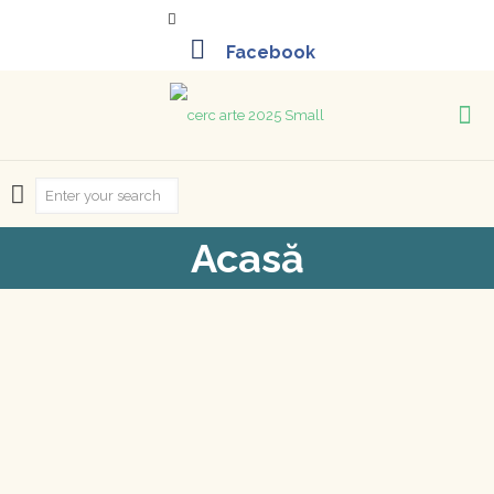
+40-261-715452
Acasă