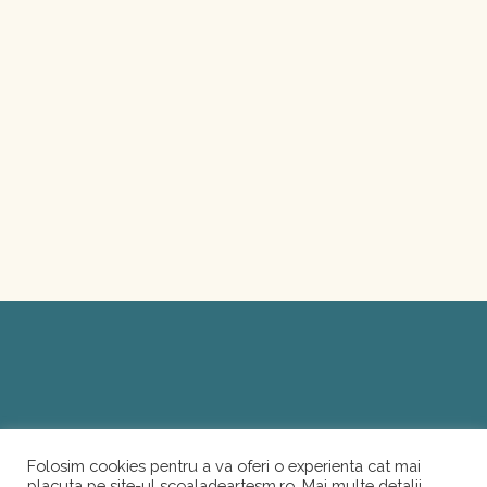
Folosim cookies pentru a va oferi o experienta cat mai
placuta pe site-ul scoaladeartesm.ro. Mai multe detalii