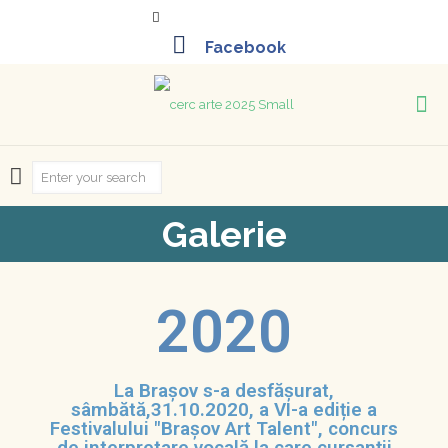
+40-261-715452
Galerie
2020
La Brașov s-a desfășurat,
sâmbătă,31.10.2020, a VI-a ediție a
Festivalului "Brașov Art Talent", concurs
de interpretare vocală la care cursanții