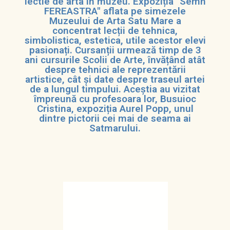
lectie de arta în muzeu. Expoziția "Semn
FEREASTRA" aflata pe simezele
Muzeului de Arta Satu Mare a
concentrat lecții de tehnica,
simbolistica, estetica, utile acestor elevi
pasionați. Cursanții urmează timp de 3
ani cursurile Scolii de Arte, învățând atât
despre tehnici ale reprezentării
artistice, cât și date despre traseul artei
de a lungul timpului. Aceștia au vizitat
împreună cu profesoara lor, Busuioc
Cristina, expoziția Aurel Popp, unul
dintre pictorii cei mai de seama ai
Satmarului.