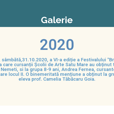
Galerie
2020
 sâmbătă,31.10.2020, a VI-a ediție a Festivalului "B
a care cursanții Școlii de Arte Satu Mare au obținut 
Nemeti, si la grupa 8-9 ani, Andrea Fernea, cursante
are locul II. O binemeritată mențiune a obținut la 
eleva prof. Camelia Tăbăcaru Goia.