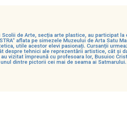
 Scolii de Arte, secția arte plastice, au participat la
TRA" aflata pe simezele Muzeului de Arta Satu Mare
tetica, utile acestor elevi pasionați. Cursanții urmea
ât despre tehnici ale reprezentării artistice, cât și 
 au vizitat împreună cu profesoara lor, Busuioc Cris
unul dintre pictorii cei mai de seama ai Satmarului.