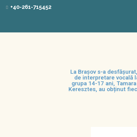
+40-261-715452
La Brașov s-a desfășurat,
de interpretare vocală l
grupa 14-17 ani, Tamara 
Keresztes, au obținut fiec