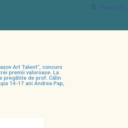
rașov Art Talent", concurs
trei premii valoroase. La
 pregătite de prof. Călin
grupa 14-17 ani Andrea Pap,