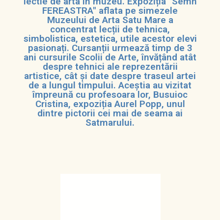
lectie de arta în muzeu. Expoziția "Semn
FEREASTRA" aflata pe simezele
Muzeului de Arta Satu Mare a
concentrat lecții de tehnica,
simbolistica, estetica, utile acestor elevi
pasionați. Cursanții urmează timp de 3
ani cursurile Scolii de Arte, învățând atât
despre tehnici ale reprezentării
artistice, cât și date despre traseul artei
de a lungul timpului. Aceștia au vizitat
împreună cu profesoara lor, Busuioc
Cristina, expoziția Aurel Popp, unul
dintre pictorii cei mai de seama ai
Satmarului.