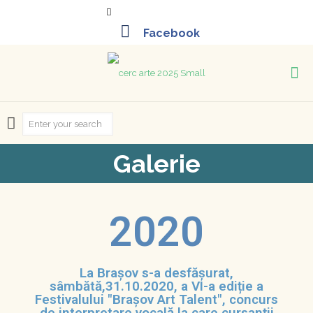
+40-261-715452
Galerie
2020
La Brașov s-a desfășurat,
sâmbătă,31.10.2020, a VI-a ediție a
Festivalului "Brașov Art Talent", concurs
de interpretare vocală la care cursanții